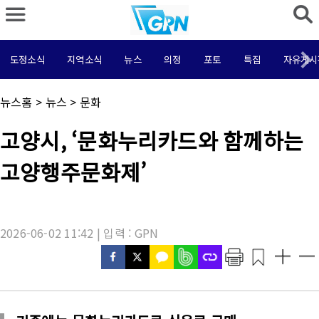
도정소식
지역소식
뉴스
의정
포토
특집
자유게시
채
뉴스홈
>
뉴스
>
문화
널
명
기
고양시, ‘문화누리카드와 함께하는
:
사
제
고양행주문화제’
목
:
2026-06-02 11:42 | 입력 : GPN