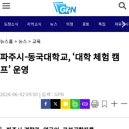
도정소식
지역소식
뉴스
의정
포토
특집
자유게시
채
뉴스홈
>
뉴스
>
교육
널
명
기
파주시-동국대학교, ‘대학 체험 캠
:
사
제
프’ 운영
목
:
2026-06-02 09:50 | 입력 : GPN