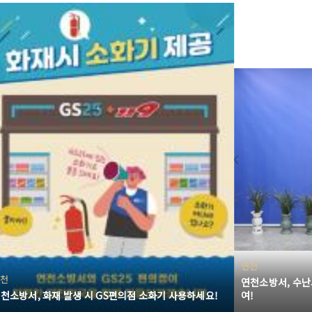
연천
천
연천소방서, 수난
천소방서, 화재 발생 시 GS편의점 소화기 사용하세요!
여!