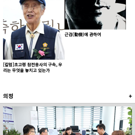
근검(勤儉)에 관하여
[칼럼]초고령 참전용사의 구속, 우
리는 무엇을 놓치고 있는가
의정
+