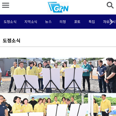
도정소식
지역소식
뉴스
의정
포토
특집
자유게시
도정소식