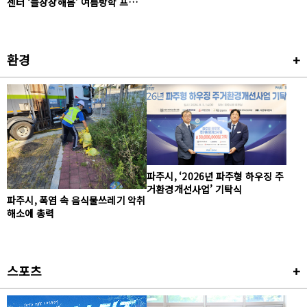
센터 ‘늘상상해봄’ 여름방학 프로그
램 학부모·학생 큰 호응
환경
+
파주시, ‘2026년 파주형 하우징 주
거환경개선사업’ 기탁식
파주시, 폭염 속 음식물쓰레기 악취
해소에 총력
스포츠
+