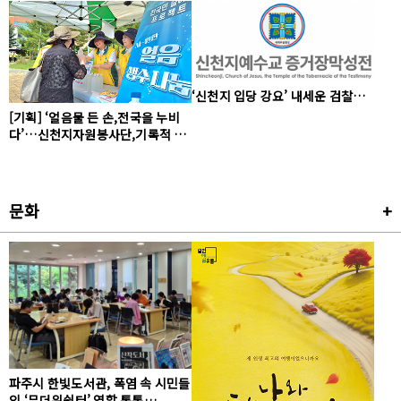
‘신천지 입당 강요’ 내세운 검찰…
[기획] ‘얼음물 든 손,전국을 누비
다’…신천지자원봉사단,기록적 폭
염 속 온열질환 예방 총력
문화
+
파주시 한빛도서관, 폭염 속 시민들
의 ‘무더위쉼터’ 역할 톡톡…