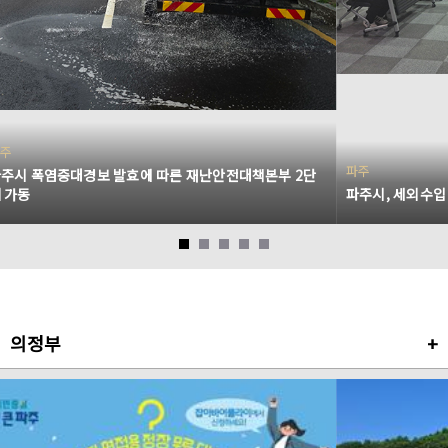
주
파주
주시 폭염중대경보 발효에 따른 재난안전대책본부 2단
 가동
파주시, 세외수입
의정부
+