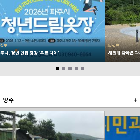
정부
의정부
주시, 청년 면접 정장 ‘무료 대여’
새롭게 찾아온 파
양주
+