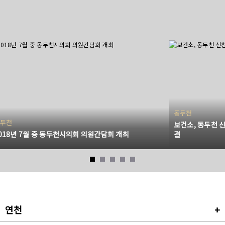
동두천
두천
보건소, 동두천 
018년 7월 중 동두천시의회 의원간담회 개최
결
연천
+