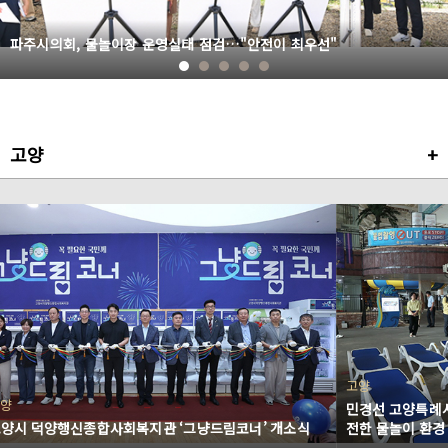
파주시의회, 물놀이장 운영실태 점검…"안전이 최우선"
고양
+
고양
양
민경선 고양특례
양시 덕양행신종합사회복지관 ‘그냥드림코너’ 개소식
전한 물놀이 환경