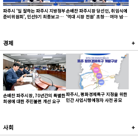
파주시 ‘일 잘하는 파주시 지방정부
손배찬 파주시장 당선인, 취임식에
준비위원회’, 민선9기 최종보고회
‘역대 시장 전원’ 초청… 여야 넘은
성황리 마무리
‘통합·실용 행정’ 시동
경제
+
파주시, 평화경제특구 지정을 위한
손배찬 파주시장, 70년간의 특별한
민간 사업시행예정자 사전 공모
희생에 대한 주민불편 개선 요구
사회
+