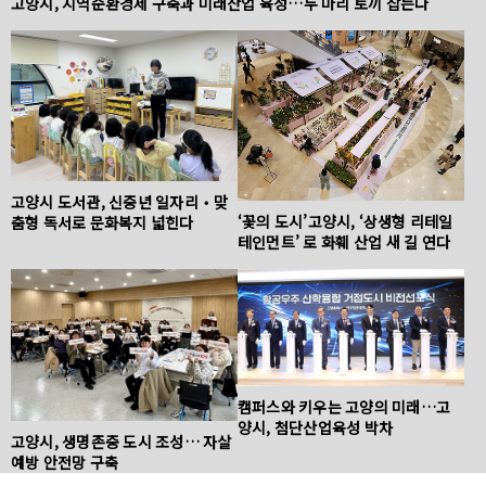
고양시, 지역순환경제 구축과 미래산업 육성…두 마리 토끼 잡는다
고양시 도서관, 신중년 일자리‧맞
‘꽃의 도시’고양시, ‘상생형 리테일
춤형 독서로 문화복지 넓힌다
테인먼트’ 로 화훼 산업 새 길 연다
캠퍼스와 키우는 고양의 미래…고
양시, 첨단산업육성 박차
고양시, 생명존중 도시 조성… 자살
예방 안전망 구축