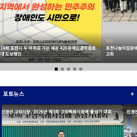
천
포천
14회 포천시 두 바퀴로 가는 세상 420장애인권익옹호
포천나눔의집장애
대 도보행진
고회
포토뉴스
+
민경선 고양시장, 2026년 제3회 고양특례시장배 줄넘기 대회 참가자 응원
민경선