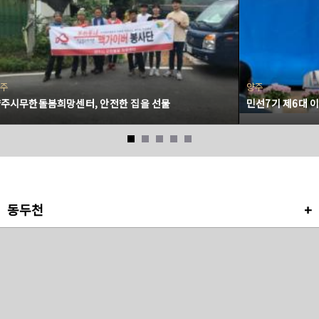
주
양주
주시무한돌봄희망센터, 안전한 집을 선물
민선7기 제6대 
동두천
+