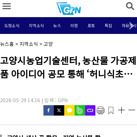
도정소식
지역소식
뉴스
의정
포토
특집
자유게시
채
뉴스홈
>
지역소식
>
고양
널
명
기
고양시농업기술센터, 농산물 가공제
:
사
제
품 아이디어 공모 통해 ‘허니식초젤
목
:
리’ 선정
2026-05-29 14:16 | 입력 : GPN