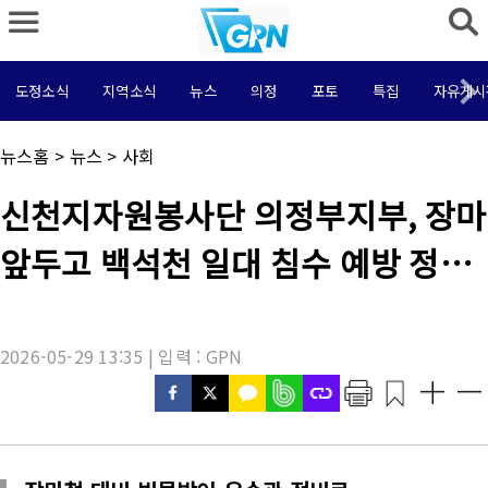
도정소식
지역소식
뉴스
의정
포토
특집
자유게시
채
뉴스홈
>
뉴스
>
사회
널
명
기
신천지자원봉사단 의정부지부, 장마
:
사
제
앞두고 백석천 일대 침수 예방 정비
목
:
나서
2026-05-29 13:35 | 입력 : GPN