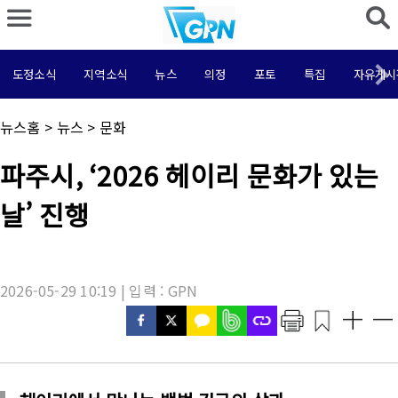
도정소식
지역소식
뉴스
의정
포토
특집
자유게시
채
뉴스홈
>
뉴스
>
문화
널
명
기
파주시, ‘2026 헤이리 문화가 있는
:
사
제
날’ 진행
목
:
2026-05-29 10:19 | 입력 : GPN