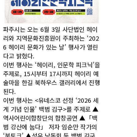
파주시는 오는 6월 3일 사단법인 헤이
리와 지역문화진흥원이 주최하는 ‘202
6 헤이리 문화가 있는 날’ 행사가 열린
다고 밝혔다.
이번 행사는 ‘헤이리, 인문학 피크닉’을
주제로, 15시부터 17시까지 헤이리 예
술마을 한길 북하우스 갤러리에서 진행
된다.
이번 행사는 <유네스코 선정 ‘2026 세
계 기념 인물’ 백범 김구>를 주제로 ▲
역사어린이합창단의 합창공연 ▲「백
범 강산에 눕다」 저자 임순만 작가의
‘북토크’ ▲성우 낭독회 등 백범 김구