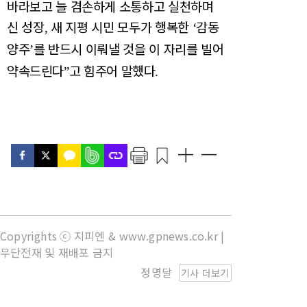
바라보고 늘 겸손하게 소통하고 실천하며
신 성장
새 지평 시민 모두가 행복한
감동
,
‘
양주
를 반드시 이뤄낼 것을 이 자리를 빌어
’
약속드린다
고 힘주어 말했다
”
.
Copyrights ⓒ 지피엔 & www.gpnews.co.kr |
무단전재 및 재배포 금지
정명달
기사 더보기