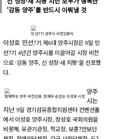
신 성장·새 지평 시민 모두가 행복한
‘감동 양주’를 반드시 이뤄낼 것
민선7기 양주시 비전선포식
이성호 민선
기 제
대 양주시장은
일 민
7
6
9
선
기
년간 양주시를 이끌어갈 시정 비전
7
4
으로
감동 양주
신 성장·
새 지평
을 선포했
‘
,
’
다
.
양주
함께하는 양주 비전선포. 장애우 손잡는 이성호 시장
시는
지난
일 경기섬유종합지원센터 컨벤션홀
9
에서 이성호 양주시장
정성호 국회의원을
,
비롯해
유관기관장
학교장
보훈
?
안보단
,
,
,
체장
장애인단체장
각급 사회단체장
도
?
,
,
,