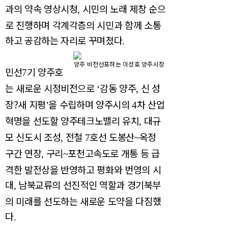
과의 약속 영상시청
시민의 노래 제창 순으
,
로 진행하며 각계각층의 시민과 함께 소통
하고 공감하는 자리로 꾸며졌다
.
양주 비전선포하는 이성호 양주시장
민선
기 양주호
7
는 새로운 시정비전으로
감동 양주
신 성
‘
,
장
?
새 지평
을 수립하며 양주시의
차 산업
’
4
혁명을 선도할 양주테크노밸리 유치
대규
,
모 신도시 조성
전철
호선 도봉산
옥정
,
7
~
구간 연장
구리
포천고속도로 개통 등 급
,
~
격한 발전상을 반영하고 평화와 번영의 시
대
남북교류의 선진적인 역할과 경기북부
,
의 미래를 선도하는 새로운 도약을 다짐했
다
.