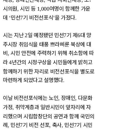
시의원
시민 등
여명이 함께한 가운
,
1,000
데
민선
기 비전선포식
을 가졌다
‘
7
’
.
시는 지난
일 예정됐던 민선
기 제
대 양
2
7
6
주시장 취임식을 태풍 쁘라삐룬 북상에 대
비
시민 안전에 주력하기 위해 취소함에 따
,
라
년간의 시정구상을 시민들에게 밝히고
4
함께하기 위한 자리로 비전선포식을 별도로
마련하게 되었다고 설명했다
.
이날 비전선포식에는 노인
장애인
다문화
,
,
가정
취약계층과 일반시민이 앞자리에 자
,
리했으며 시립합창단의 공연과 함께 국민의
례
민선
기 비전 선포
축사
민선
기 시민
,
7
,
,
7