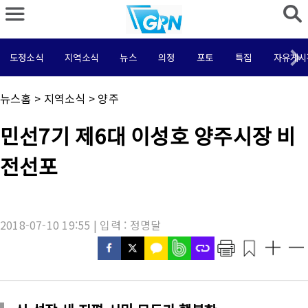
도정소식
지역소식
뉴스
의정
포토
특집
자유게시
채
뉴스홈
>
지역소식
>
양주
널
명
기
민선7기 제6대 이성호 양주시장 비
:
사
제
전선포
목
:
2018-07-10 19:55 | 입력 : 정명달