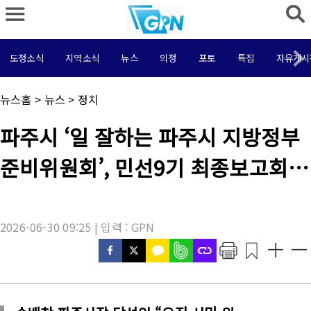
도정소식
지역소식
뉴스
의정
포토
특집
자유게시
채
뉴스홈
>
뉴스
>
정치
널
명
기
파주시 ‘일 잘하는 파주시 지방정부
:
사
제
준비위원회’, 민선9기 최종보고회
목
:
성황리 마무리
2026-06-30 09:25 | 입력 : GPN