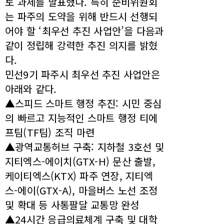
토 과제를 발표했다. 특히 준비위원회
는 파주의 도약을 위해 반드시 선행되
어야 할 ‘최우선 추진 사업안’을 다음과
같이 정립해 강력한 추진 의지를 밝혔
다.
민선9기 파주시 최우선 추진 사업안은
아래와 같다.
▲스피드 스마트 행정 추진: 시민 중심
의 빠르고 지능적인 스마트 행정 티에
프팀(TF팀) 조직 마련
▲광역교통허브 구축: 지하철 3호선 및
지티엑스-에이치(GTX-H) 문산 출발,
케이티엑스(KTX) 파주 연장, 지티엑
스-에이(GTX-A), 마을버스 노선 조정
및 확대 등 사통팔달 교통망 완성
▲24시간 응급의료체계 구축 및 대학