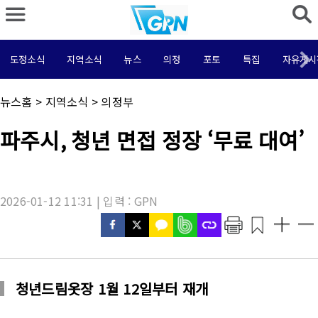
도정소식
지역소식
뉴스
의정
포토
특집
자유게시
채
뉴스홈
>
지역소식
>
의정부
널
명
기
파주시, 청년 면접 정장 ‘무료 대여’
:
사
제
목
:
2026-01-12 11:31 | 입력 : GPN
청년드림옷장 1월 12일부터 재개