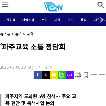
도정소식
지역소식
뉴스
의정
포토
특집
자유게시
채
뉴스홈
>
뉴스
>
교육
널
명
기
‘파주교육 소통 정담회
:
사
제
목
:
2026-07-06 10:48 | 입력 : GPN
파주지역 도의원 5명 참석… 주요 교
육 현안 및 특색사업 논의