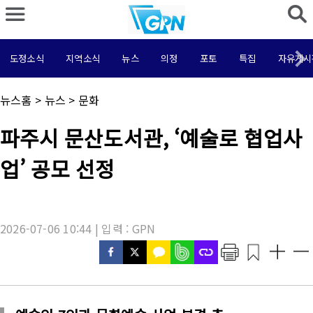
도정소식
지역소식
뉴스
의정
포토
특집
자유게시
채
뉴스홈
>
뉴스
>
문화
널
명
기
파주시 문산도서관, ‘예술로 협업사
:
사
제
업’ 공모 선정
목
:
2026-07-06 10:44 | 입력 : GPN