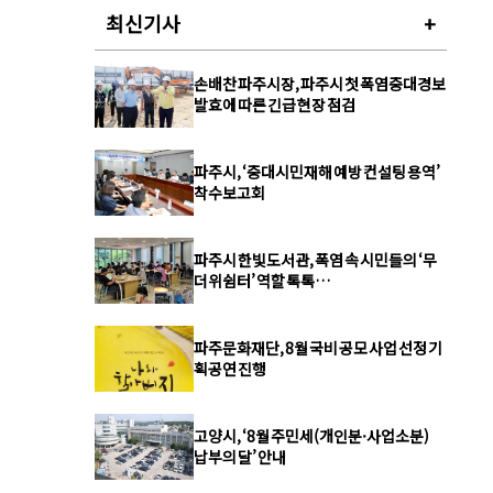
최신기사
+
손배찬 파주시장, 파주시 첫 폭염중대경보
발효에 따른 긴급 현장 점검
파주시, ‘중대시민재해 예방 컨설팅 용역’
착수보고회
파주시 한빛도서관, 폭염 속 시민들의 ‘무
더위쉼터’ 역할 톡톡…
파주문화재단, 8월 국비 공모 사업 선정 기
획공연 진행
고양시, ‘8월 주민세(개인분·사업소분)
납부의 달’ 안내