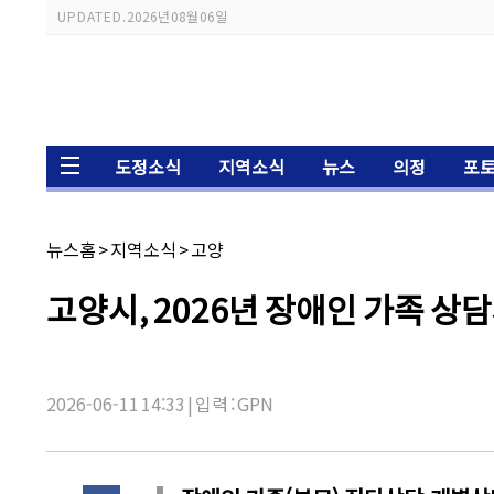
스
UPDATED.
2026년 08월 06일
크
롤
이
동
상
태
바
도정소식
지역소식
뉴스
의정
포
채
뉴스홈
>
지역소식
>
고양
널
명:
기
고양시, 2026년 장애인 가족 상
사
제
목:
2026-06-11 14:33 | 입력 : GPN