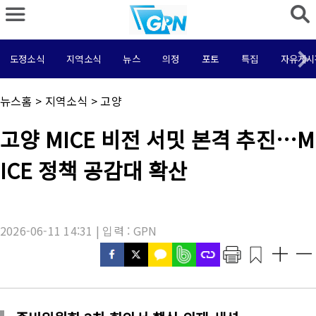
도정소식
지역소식
뉴스
의정
포토
특집
자유게시
채
뉴스홈
>
지역소식
>
고양
널
명
기
고양 MICE 비전 서밋 본격 추진…M
:
사
제
ICE 정책 공감대 확산
목
:
2026-06-11 14:31 | 입력 : GPN