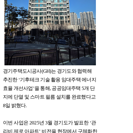
경기주택도시공사
(GH)
는 경기도와 협력해
추진한
‘
기후테크 기술 활용 임대주택 에너지
효율 개선사업
’
을 통해
,
공공임대주택
5
개 단
지에 단열 및 스마트 필름 설치를 완료했다고
8
일 밝혔다
.
이번 사업은
2025
년
3
월 경기도가 발표한
‘
관
리비 제로 아파트
’
비전을 현장에서 구체화한