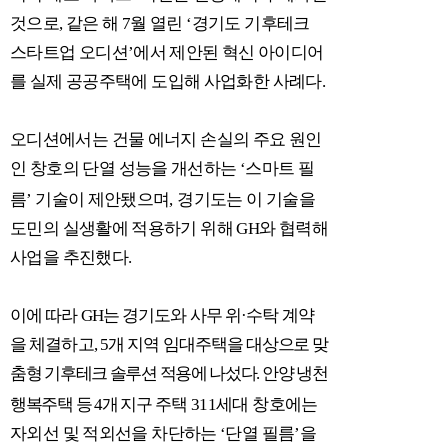
것으로
,
같은 해
7
월 열린
‘
경기도 기후테크
스타트업 오디션
’
에서 제안된 혁신 아이디어
를 실제 공공주택에 도입해 사업화한 사례다
.
오디션에서는 건물 에너지 손실의 주요 원인
인 창호의 단열 성능을 개선하는
‘
스마트 필
름
’
기술이 제안됐으며
,
경기도는 이 기술을
도민의 실생활에 적용하기 위해
GH
와 협력해
사업을 추진했다
.
이에 따라
GH
는 경기도와 사무 위
·
수탁 계약
을 체결하고
, 5
개 지역 임대주택을
대상으로 맞
춤형 기후테크 솔루션 적용에 나섰다
.
안양 냉천
행복주택 등
4
개 지구
주택
311
세대 창호에는
자외선 및 적외선을 차단하는
‘
단열 필름
’
을