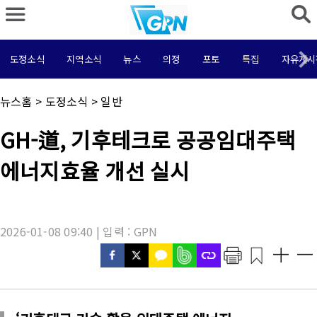
도정소식
지역소식
뉴스
의정
포토
특집
자유게시
채
뉴스홈
>
도정소식
>
일반
널
명
기
GH-道, 기후테크로 공공임대주택
:
사
제
에너지효율 개선 실시
목
:
2026-01-08 09:40 | 입력 : GPN