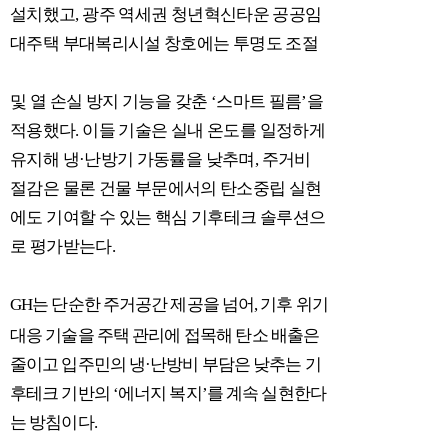
설치했고
,
광주 역세권 청년혁신타운 공공임
대주택 부대복리시설 창호에는 투명도 조절
및 열 손실 방지 기능을 갖춘
‘
스마트 필름
’
을
적용했다
.
이들 기술은 실내 온도를 일정하게
유지해 냉
·
난방기 가동률을 낮추며
,
주거비
절감은 물론 건물 부문에서의 탄소중립 실현
에도 기여할 수 있는 핵심 기후테크 솔루션으
로 평가받는다
.
GH
는 단순한 주거공간 제공을 넘어
,
기후 위기
대응 기술을 주택 관리에 접목해
탄소 배출은
줄이고 입주민의 냉
·
난방비 부담은 낮추는 기
후테크 기반의
‘
에너지 복지
’
를 계속 실현한다
는 방침이다
.