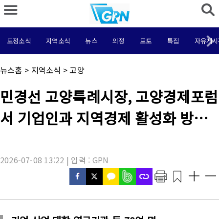
도정소식
지역소식
뉴스
의정
포토
특집
자유게시
채
뉴스홈
>
지역소식
>
고양
널
명
기
민경선 고양특례시장, 고양경제포럼
:
사
제
서 기업인과 지역경제 활성화 방안
목
:
논의
2026-07-08 13:22 | 입력 : GPN