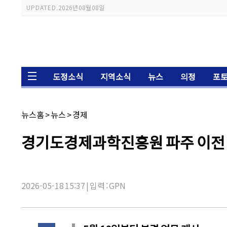
스
UPDATED.
2026년 08월 08일
크
롤
이
동
상
태
바
도정소식
지역소식
뉴스
의정
포
채
뉴스홈
>
뉴스
>
경제
널
명:
기
경기도경제과학진흥원 파주 이전
사
제
목:
2026-05-18 15:37 | 입력 : GPN