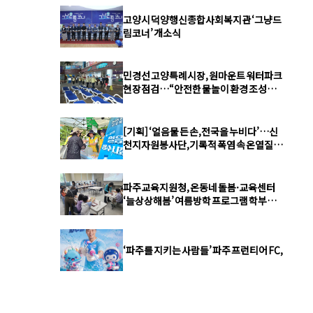
고양시 덕양행신종합사회복지관 ‘그냥드
림코너’ 개소식
민경선 고양특례시장, 원마운트 워터파크
현장점검…“안전한 물놀이 환경 조성에
최선”
[기획] ‘얼음물 든 손,전국을 누비다’…신
천지자원봉사단,기록적 폭염 속 온열질환
예방 총력
파주교육지원청, 온동네 돌봄·교육센터
‘늘상상해봄’ 여름방학 프로그램 학부모·
학생 큰 호응
‘파주를 지키는 사람들’ 파주 프런티어 FC,