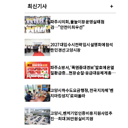
최신기사
+
파주시의회, 물놀이장 운영실태 점
검…"안전이 최우선"
2027 대입 수시전략 입시 설명회에 참석
한 민경선 고양시장
파주소방서, ‘폭염중대경보’ 발효에 온열
질환 급증...현장 순찰·응급대응체계 총력
강화
고양시 하수도요금 행정, 전국 지자체 ‘벤
치마킹성지’로 떠올라
고양시, 벤처기업 인증 비용 지원사업 추
진…최대 36만원 실비 지원