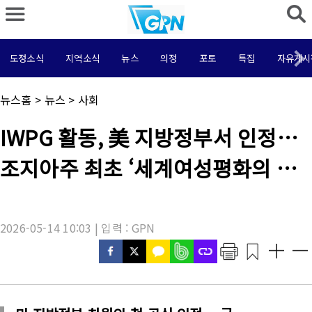
도정소식
지역소식
뉴스
의정
포토
특집
자유게시
채
뉴스홈
>
뉴스
>
사회
널
명
기
IWPG 활동, 美 지방정부서 인정…
:
사
제
조지아주 최초 ‘세계여성평화의 날’
목
:
지정
2026-05-14 10:03 | 입력 : GPN