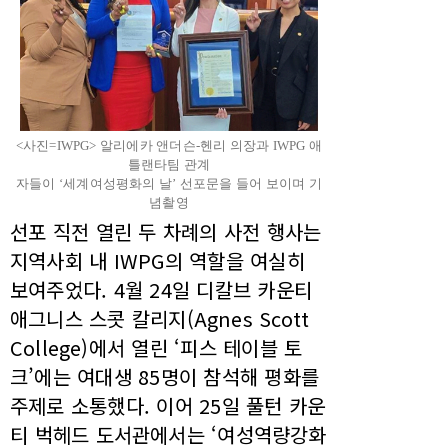
<사진=IWPG> 알리에카 앤더슨-헨리 의장과 IWPG 애
틀랜타팀 관계
자들이 ‘세계여성평화의 날’ 선포문을 들어 보이며 기
념촬영
선포 직전 열린 두 차례의 사전 행사는
지역사회 내 IWPG의 역할을 여실히
보여주었다. 4월 24일 디칼브 카운티
애그니스 스콧 칼리지(Agnes Scott
College)에서 열린 ‘피스 테이블 토
크’에는 여대생 85명이 참석해 평화를
주제로 소통했다. 이어 25일 풀턴 카운
티 벅헤드 도서관에서는 ‘여성역량강화