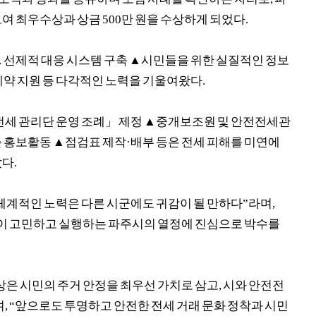
보여 최우수상과 상금
500
만 원을 수상하게 되었다
.
▲
선제적 대응 시스템 구축
▲
시민들을 위한 실질적인 정보
계약 지원 등 다각적인 노력을 기울여왔다
.
전세 관리단 운영 조례
」
제정
▲
중개보조원 및 안전전세관
춘 홍보활동
▲
점검표 제작
·
배부 등은 전세 피해를 미연에
았다
.
계적인 노력은 다른 시군에도 귀감이 될 만하다
”
라며
,
이 고민하고 실행하는 파주시의 열정에 진심으로 박수를
상은 시민의 주거 안정을 최우선 가치로 삼고
,
시와 안전전
며
, “
앞으로도 투명하고 안전한 전세 거래 문화 정착과 시민