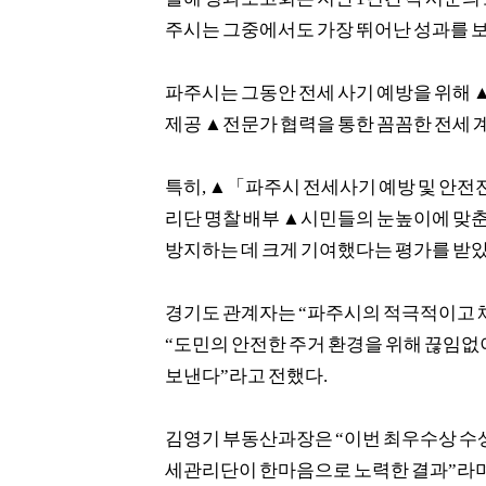
주시는 그중에서도 가장 뛰어난 성과를 
파주시는 그동안 전세 사기 예방을 위해
제공
▲
전문가 협력을 통한 꼼꼼한 전세 
특히
,
▲「
파주시 전세사기 예방 및 안전
리단 명찰 배부
▲
시민들의 눈높이에 맞
방지하는 데 크게 기여했다는 평가를 받
경기도 관계자는
“
파주시의 적극적이고 체
“
도민의 안전한 주거 환경을 위해 끊임없
보낸다
”
라고 전했다
.
김영기 부동산과장은
“
이번 최우수상 수
세관리단이 한마음으로 노력한 결과
”
라