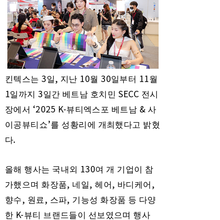
3
,
10
30
11
킨텍스는
일
지난
월
일부터
월
1
3
SECC
일까지
일간 베트남 호치민
전시
‘2025 K-
&
장에서
뷰티엑스포 베트남
사
’
이공뷰티쇼
를 성황리에 개최했다고 밝혔
.
다
130
올해 행사는 국내외
여 개 기업이 참
,
,
,
,
가했으며 화장품
네일
헤어
바디케어
,
,
,
향수
원료
스파
기능성 화장품 등 다양
K-
한
뷰티 브랜드들이 선보였으며 행사