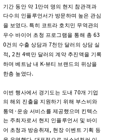
1
기간 동안 약
만여 명의 현지 참관객과
다수의 인플루언서가 방문하며 높은 관심
.
을 보였다
특히 코트라 호치민 무역관의
63
우수 바이어 초청 프로그램을 통해 총
0
7
건의 수출 상담과
천만 달러의 상담 실
, 2
4
적
천
백만 달러의 계약 추진액을 기록
K-
하며 베트남 내
뷰티 브랜드의 위상을
.
한층 높였다
70
이번 행사에서 경기도는 도내
개 기업
의 해외 진출을 지원하기 위해 부스비와
·
통역
운송 서비스를 제공했으며 킨텍스
는 주최자로서 현지 인플루언서 및 바이
,
어 초청과 방송취재
현장 이벤트 기획 등
.
을 운영했다
대표적으로 퍼스널컬러 이