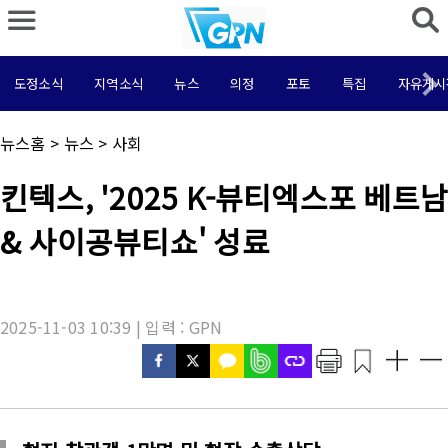
도정소식
지역소식
뉴스
의정
포토
특집
자유게시
채
뉴스홈
>
뉴스
>
사회
널
명
기
킨텍스, '2025 K-뷰티엑스포 베트남
:
사
제
& 사이공뷰티쇼' 성료
목
:
2025-11-03 10:39 | 입력 : GPN