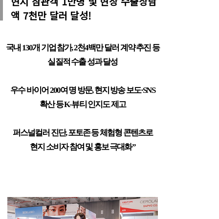
현지 참관객 1만명 및 현장 수출상담
액 7천만 달러 달성!
국내
130
개 기업 참가
, 2
천
4
백만 달러 계약 추진 등
실질적 수출 성과 달성
우수 바이어
200
여 명 방문
,
현지 방송 보도
·SNS
확산 등
K-
뷰티 인지도 제고
퍼스널컬러 진단
,
포토존 등 체험형 콘텐츠로
현지 소비자 참여 및 홍보 극대화
”