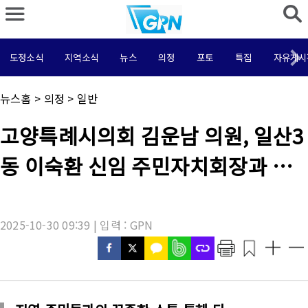
도정소식
지역소식
뉴스
의정
포토
특집
자유게시
채
뉴스홈
>
의정
>
일반
널
명
기
고양특례시의회 김운남 의원, 일산3
:
사
제
동 이숙환 신임 주민자치회장과 환
목
:
담
2025-10-30 09:39 | 입력 : GPN