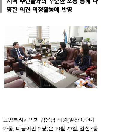
지역 주민들과의 꾸준한 소통 통해 다
양한 의견 의정활동에 반영
고양특례시의회 김운남 의원
(
일산
3
동
·
대
화동
,
더불어민주당
)
은
10
월
29
일
,
일산
3
동