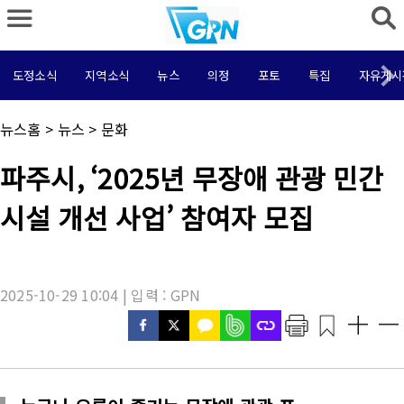
도정소식
지역소식
뉴스
의정
포토
특집
자유게시
채
뉴스홈
>
뉴스
>
문화
널
명
기
파주시, ‘2025년 무장애 관광 민간
:
사
제
시설 개선 사업’ 참여자 모집
목
:
2025-10-29 10:04 | 입력 : GPN