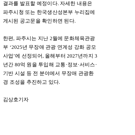
결과를 발표할 예정이다
.
자세한 내용은
파주시청 또는 한국생산성본부 누리집에
게시된 공고문을 확인하면 된다
.
한편
,
파주시는 지난
2
월에 문화체육관광
부
‘2025
년 무장애 관광 연계성 강화 공모
사업
’
에 선정되어
,
올해부터
2027
년까지
3
년간
80
억 원을 투입해 교통
·
정보
·
서비스
·
기반 시설 등 전 분야에서 무장애 관광환
경 조성을 추진하고 있다
.
김상호기자