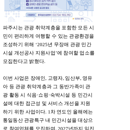
파주시는 관광 취약계층을 포함한 모든 시
민이 편리하게 여행할 수 있는 관광환경을
조성하기 위해
‘2025
년 무장애 관광 민간
시설 개선공사 지원사업
’
에 참여할 업소를
모집한다고 밝혔다
.
이번 사업은 장애인
,
고령자
,
임산부
,
영유
아 등 관광 취약계층과 그 동반가족이 관
광 활동 시 식음
·
쇼핑
·
숙박시설 등 민간시
설에 대한 접근성 및 서비스 개선을 지원
하기 위한 사업이다
. 1
차 연도인 올해에는
통일동산 관광특구 내 민간시설을 대상으
로 참여업체를 모집하며
, 2027
년까지 임진