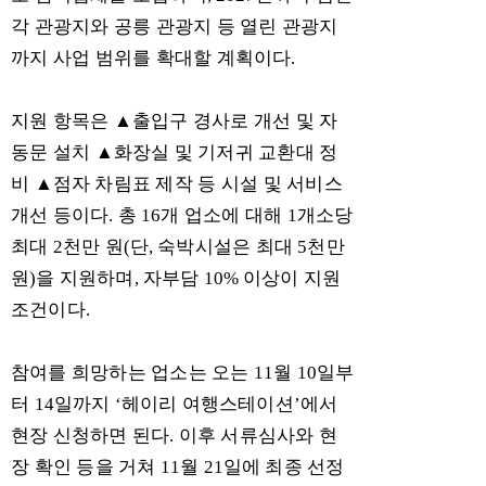
각 관광지와 공릉 관광지 등 열린 관광지
까지 사업 범위를 확대할 계획이다
.
지원 항목은
▲
출입구 경사로 개선 및 자
동문 설치
▲
화장실 및 기저귀 교환대 정
비
▲
점자 차림표 제작 등 시설 및 서비스
개선 등이다
.
총
16
개 업소에 대해
1
개소당
최대
2
천만 원
(
단
,
숙박시설은 최대
5
천만
원
)
을 지원하며
,
자부담
10%
이상이 지원
조건이다
.
참여를 희망하는 업소는 오는
11
월
10
일부
터
14
일까지
‘
헤이리 여행스테이션
’
에서
현장 신청하면 된다
.
이후 서류심사와 현
장 확인 등을 거쳐
11
월
21
일에 최종 선정