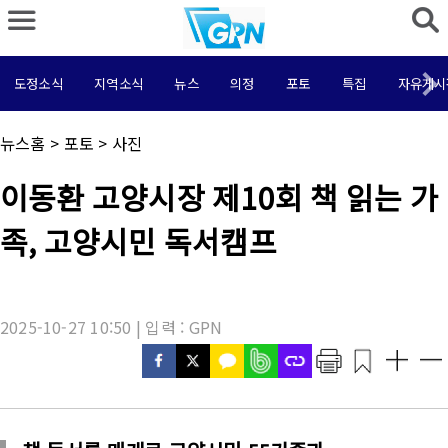
도정소식
지역소식
뉴스
의정
포토
특집
자유게시
채
뉴스홈
>
포토
>
사진
널
명
기
이동환 고양시장 제10회 책 읽는 가
:
사
제
족, 고양시민 독서캠프
목
:
2025-10-27 10:50 | 입력 : GPN