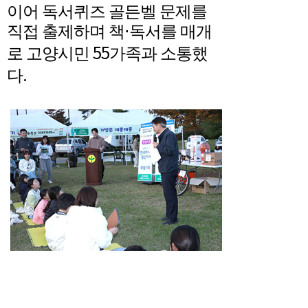
이어 독서퀴즈 골든벨 문제를
직접 출제하며 책
⋅
독서를 매개
55
로 고양시민
가족과 소통했
.
다