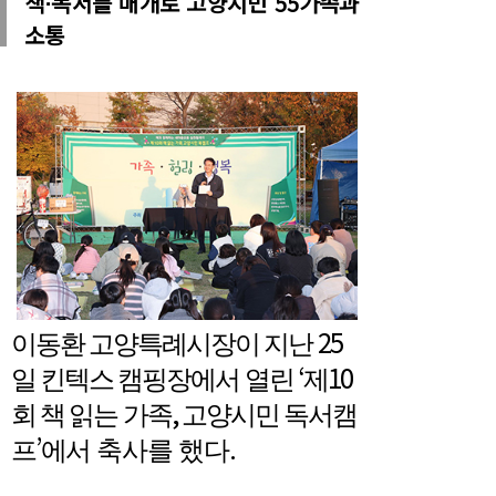
책⋅독서를 매개로 고양시민 55가족과
소통
25
이동환 고양특례시장이 지난
‘
10
일 킨텍스 캠핑장에서 열린
제
,
회 책 읽는 가족
고양시민 독서캠
’
.
프
에
서 축사를 했다