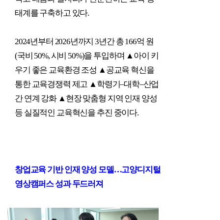
태계를 구축하고 있다
.
2024
년부터
2026
년까지
3
년간 총
166
억 원
(
국비
50%,
시비
50%)
을 투입하며
▲
아이 키
우기 좋은 교육환경 조성
▲
공교육 혁신을
통한 교육경쟁력 제고
▲
학령기
–
대학
–
산업
간 연계 강화
▲
현장 맞춤형 지역 인재 양성
등 실질적인 교육혁신을 추진 중이다
.
창업교육 기반 인재 양성 모델
…
고양디지털
영상캠퍼스 성과 두드러져