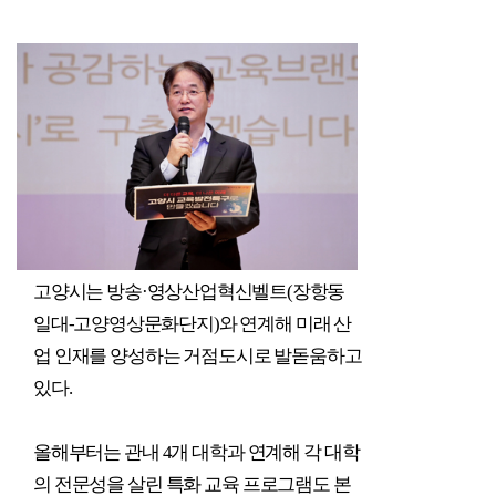
고양시는 방송
·
영상산업혁신벨트
(
장항동
일대
-
고양영상문화단지
)
와 연계해 미래 산
업 인재를 양성하는 거점도시로 발돋움하고
있다
.
올해부터는 관내
4
개 대학과 연계해 각 대학
의 전문성을 살린 특화 교육 프로그램도 본