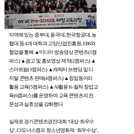
지역에 있는 중부대
,
동국대
,
한국항공대
,
농
협대 등
4
개 대학과 고양산업진흥원
, EBS
와
협업을 통해
▲
미디어 방송영상 콘텐츠
(1
캠
퍼스
)
▲
광고 및 홍보영상 제작
(2
캠퍼스
)
▲
스마트팜
(3
캠퍼스
)
▲
캐릭터 브랜딩 및 디
지털 콘텐츠 판매
(4
캠퍼스
)
▲
창업동아리
활용 교육
(5
캠퍼스
)
▲
AI
활용
K-
컬쳐 창업교
육
(6
캠퍼스
)
를 운영하며 교육 콘텐츠의 전
문성과 실효성을 강화했다
실제로 경기콘텐츠경진대회
‘
대상
·
최우수
상
’, CJ
도너스캠프 청소년영화제
‘
최우수상
’,