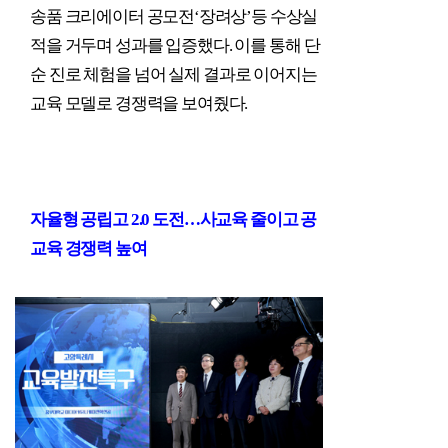
송품 크리에이터 공모전
‘
장려상
’
등 수상실
적을 거두며 성과를 입증했다
.
이를 통해 단
순 진로 체험을 넘어 실제 결과로 이어지는
교육 모델로 경쟁력을 보여줬다
.
자율형 공립고
2.0
도전
…
사교육 줄이고 공
교육 경쟁력 높여