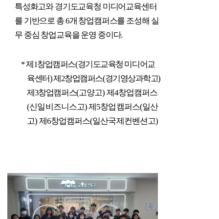
특성화고와 경기도교육청 미디어교육센터
를 기반으로 총
6
개 창업캠퍼스를 조성해 실
무 중심 창업교육을 운영 중이다
.
*
제
1
창업캠퍼스
(
경기도교육청 미디어교
육센터
)
제
2
창업캠퍼스
(
경기영상과학고
)
제
3
창업캠퍼스
(
고양고
)
제
4
창업캠퍼스
(
신일비즈니스고
)
제
5
창업캠퍼스
(
일산
고
)
제
6
창업캠퍼스
(
일산국제컨벤션고
)