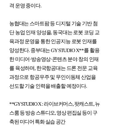
격 운영 중이다
.
농협대는 스마트팜 등 디지털 기술 기반 첨
단 농업 인재 양성을
,
동국대는 로봇 코딩 교
육과정 운영을 통한 인공지능 로봇 인재를
양성한다
.
중부대는
GY STUDIO X**
를 활용
한 미디어
·
방송영상
·
콘텐츠 분야 창의 인재
를 육성하며
,
한국항공대는 드론 전문 교육
과정으로 항공우주 및 무인이동체 산업을
선도할 기술 인력을 배출할 예정이다
.
**GY STUDIO X :
라이브커머스
,
팟캐스트
,
뉴
스룸 등 방송 스튜디오
,
영상 편집실 등이 구
축된 미디어 특화 실습 공간