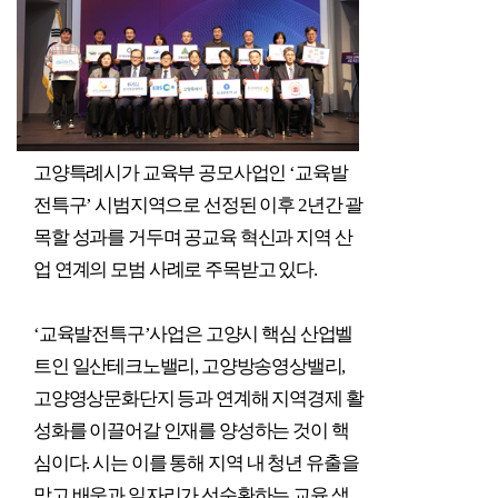
고양특례시가 교육부 공모사업인
‘
교육발
전특구
’
시범지역으로 선정된 이후
2
년간 괄
목할 성과를 거두며 공교육 혁신과 지역 산
업 연계의 모범 사례로 주목받고 있다
.
‘
교육발전특구
’
사업은 고양시 핵심 산업벨
트인 일산테크노밸리
,
고양방송영상밸리
,
고양영상문화단지 등과 연계해 지역경제 활
성화를 이끌어갈 인재를 양성하는 것이 핵
심이다
.
시는 이를 통해 지역 내 청년 유출을
막고 배움과 일자리가 선순환하는 교육 생