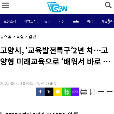
도정소식
지역소식
뉴스
의정
포토
특집
자유게시
채
뉴스홈
>
특집
>
일반
널
명
기
고양시, ‘교육발전특구’2년 차…고
:
사
제
양형 미래교육으로 ‘배워서 바로 일
목
:
하는 도시’ 실현
2025-06-20 09:35 | 입력 : GPN