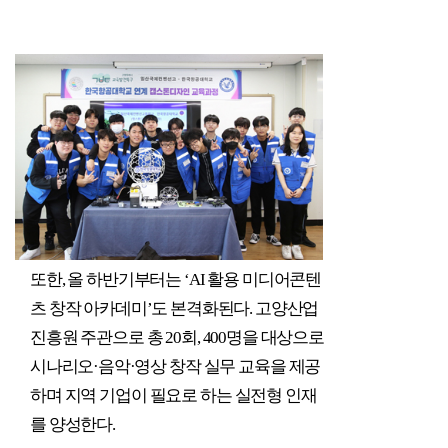
또한
,
올 하반기부터는
‘AI
활용 미디어콘텐
츠 창작 아카데미
’
도 본격화된다
.
고양산업
진흥원 주관으로 총
20
회
, 400
명을 대상으로
시나리오
·
음악
·
영상 창작 실무 교육을 제공
하며 지역 기업이 필요로 하는 실전형 인재
를 양성한다
.