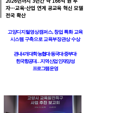
2026년까지 3년간 약 166억 원 투
자…교육-산업 연계 공교육 혁신 모델
전국 확산
고양디지털영상캠퍼스
,
창업 특화 교육
시스템 구축으로 교육부장관상 수상
관내
4
개 대학 농협대
·
동국대
·
중부대
·
한국항공대
…
지역 산업 인재양성
프로그램 운영