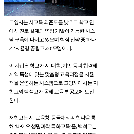
고양시는 사교육 의존도를 낮추고 학교 안
에서 진로 설계와 역량 개발이 가능한 시스
템 구축에 나서고 있으며 핵심 전략 중 하나
가
‘
자율형 공립고
2.0’
모델이다
.
이 사업은 학교가 시
,
대학
,
기업 등과 협력해
지역 특성에 맞는 맞춤형 교육과정을 자율
적을 운영하는 시스템으로 고양시에서는 저
현고와 백석고가 올해 교육부 공모에 도전
한다
.
저현고는 시
,
교육청
,
동국대와의 협약을 통
해
‘
바이오 생명과학 특화교육
’
을
,
백석고는