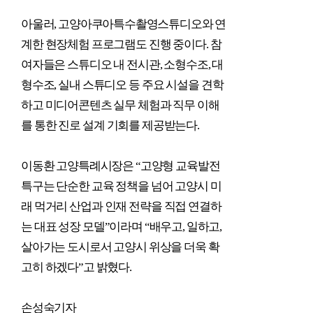
아울러
,
고양아쿠아특수촬영스튜디오와 연
계한 현장체험 프로그램도 진행 중이다
.
참
여자들은 스튜디오 내 전시관
,
소형수조
,
대
형수조
,
실내 스튜디오 등 주요 시설을 견학
하고 미디어콘텐츠 실무 체험과 직무 이해
를 통한 진로 설계 기회를 제공받는다
.
이동환 고양특례시장은
“
고양형 교육발전
특구는 단순한 교육 정책을 넘어 고양시 미
래 먹거리 산업과 인재 전략을 직접 연결하
는 대표 성장 모델
”
이라며
“
배우고
,
일하고
,
살아가는 도시로서 고양시 위상을 더욱 확
고히 하겠다
”
고 밝혔다
.
손성숙기자