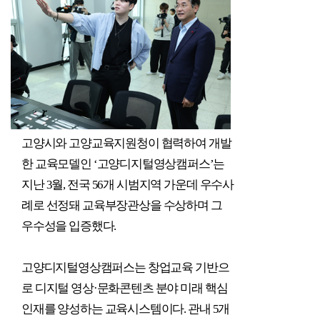
고양시와 고양교육지원청이 협력하여 개발
한 교육모델인
‘
고양디지털영상캠퍼스
’
는
지난
3
월
,
전국
56
개 시범지역 가운데 우수사
례로 선정돼 교육부장관상을 수상하며 그
우수성을 입증했다
.
고양디지털영상캠퍼스는 창업교육 기반으
로 디지털 영상
·
문화콘텐츠 분야 미래 핵심
인재를 양성하는 교육시스템이다
.
관내
5
개