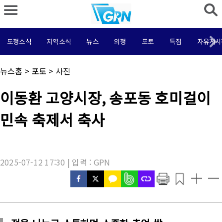
도정소식
지역소식
뉴스
의정
포토
특집
자유게시
채
뉴스홈
>
포토
>
사진
널
명
기
이동환 고양시장, 송포동 호미걸이
:
사
제
민속 축제서 축사
목
:
2025-07-12 17:30 | 입력 : GPN