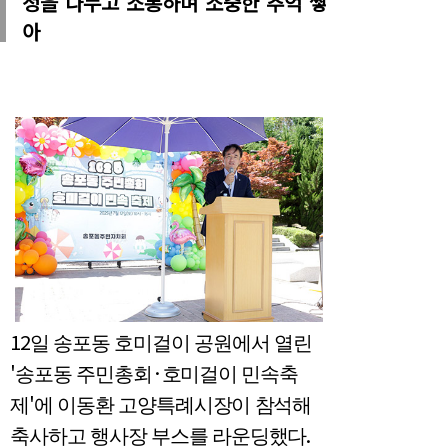
정을 나누고 소통하며 소중한 추억 쌓
아
12
일 송포동 호미걸이 공원에서 열린
'
·
송포동 주민총회
호미걸이 민속축
'
제
에 이동환 고양특례시장이 참석해
.
축사하고 행사장 부스를 라운딩했다