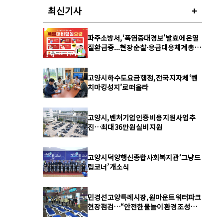
최신기사
+
파주소방서, ‘폭염중대경보’ 발효에 온열
질환 급증...현장 순찰·응급대응체계 총력
강화
고양시 하수도요금 행정, 전국 지자체 ‘벤
치마킹성지’로 떠올라
고양시, 벤처기업 인증 비용 지원사업 추
진…최대 36만원 실비 지원
고양시 덕양행신종합사회복지관 ‘그냥드
림코너’ 개소식
민경선 고양특례시장, 원마운트 워터파크
현장점검…“안전한 물놀이 환경 조성에
최선”