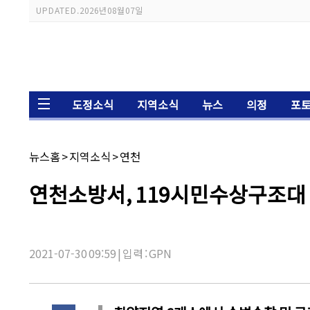
스
UPDATED.
2026년 08월 07일
크
롤
이
동
상
태
바
도정소식
지역소식
뉴스
의정
포
채
뉴스홈
>
지역소식
>
연천
널
명:
기
연천소방서, 119시민수상구조대
사
제
목:
2021-07-30 09:59 | 입력 : GPN