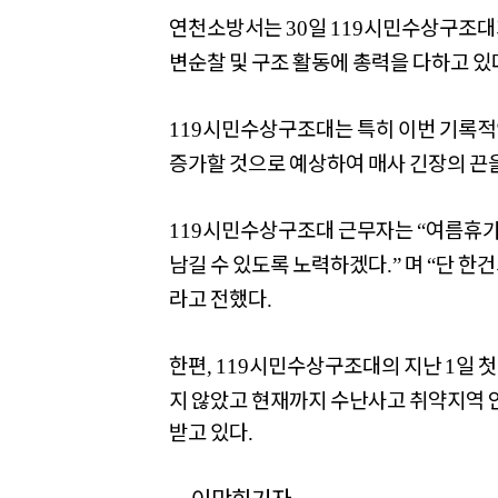
연천소방서는
일
시민수상구조대가
30
119
변순찰 및 구조 활동에 총력을 다하고 
시민수상구조대는 특히 이번 기록적
119
증가할 것으로 예상하여 매사 긴장의 끈
시민수상구조대 근무자는
여름휴가
119
“
남길 수 있도록 노력하겠다
며
단 한건
.”
“
라고 전했다
.
한편
시민수상구조대의 지난
일 
, 119
1
지 않았고 현재까지 수난사고 취약지역 
받고 있다
.
이만희기자