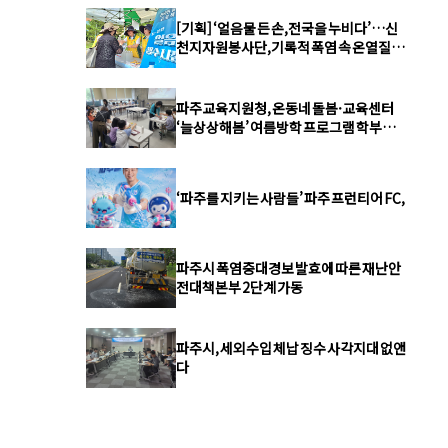
[기획] ‘얼음물 든 손,전국을 누비다’…신
천지자원봉사단,기록적 폭염 속 온열질환
예방 총력
파주교육지원청, 온동네 돌봄·교육센터
‘늘상상해봄’ 여름방학 프로그램 학부모·
학생 큰 호응
‘파주를 지키는 사람들’ 파주 프런티어 FC,
파주시 폭염중대경보 발효에 따른 재난안
전대책본부 2단계 가동
파주시, 세외수입 체납 징수 사각지대 없앤
다