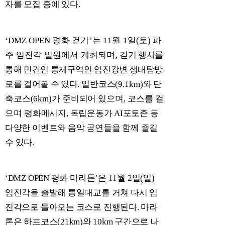
자를 모집 중에 있다
.
‘DMZ OPEN
평화 걷기
’
는
11
월
1
일
(
토
)
파
주 임진각 일원에서 개최되며
,
걷
기 행사를
통해 민간인 통제구역인 임진강변 생태탐방
로를 걸어볼 수 있
다
.
일반코스
(9.1km)
와 단
축코스
(6km)
가 준비되어 있으며
,
코스를 걸
으며 평화메시
지
,
독립운동가
AI
포토존 등
다양한 이벤트와 음악 공연들을 함께 즐길
수 있다
.
‘DMZ OPEN
평화 마라톤
’
은
11
월
2
일
(
일
)
임진각을 출발해 통일대교를 거쳐 다시 임
진각으로 돌아오는 코스로 진행된다
.
마라
톤은 하프코스
(21km)
와
10km
구간으로 나