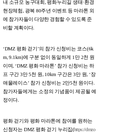
내 소규모 농구대회
,
평화누리길 생태
·
환경
현장체험
,
광복
80
주년
이벤트 등 마라톤 외
에 참가자들이 다양한 경험할 수 있도록 준
비할 계획이다
.
‘DMZ
평화 걷기
’
의 참가 신청비는 코스
(6k
m, 9.1km)
에 구분 없이 동일하게
1
만
2
천 원
이며
, ‘DMZ
평화 마라톤
’
참가 신청비는 하
프 구간
3
만
5
천 원
, 10km
구간은
3
만 원
, ‘
장
애물레이스
’
참가 신청비는
2
만
5
천 원이다
.
참가자들에게는 소정의 기념품이 제공될 예
정이다
.
평화 걷기와 평화 마라톤에 참여를 원하는
신청자는
DMZ
평화 걷기 누리집
(
https://dmzo