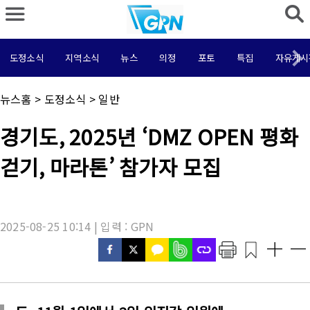
도정소식
지역소식
뉴스
의정
포토
특집
자유게시
채
뉴스홈
>
도정소식
>
일반
널
명
기
경기도, 2025년 ‘DMZ OPEN 평화
:
사
제
걷기, 마라톤’ 참가자 모집
목
:
2025-08-25 10:14 | 입력 : GPN