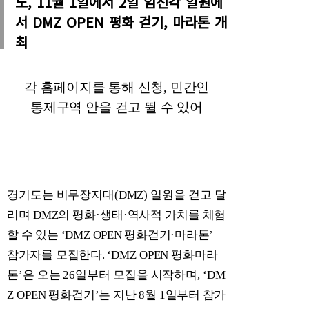
도, 11월 1일에서 2일 임진각 일원에
서 DMZ OPEN 평화 걷기, 마라톤 개
최
각 홈페이지를 통해 신청
,
민간인
통제구역 안을 걷고 뛸 수 있어
경기도는 비무장지대
(DMZ)
일원을 걷고 달
리며
DMZ
의 평화
·
생태
·
역사적 가
치를 체험
할 수 있는
‘DMZ OPEN
평화걷기
·
마라톤
’
참가자를 모집한다
. ‘
DMZ OPEN
평화마라
톤
’
은 오는
26
일부터 모집을 시작하며
, ‘DM
Z OPEN
평
화걷기
’
는 지난
8
월
1
일부터 참가