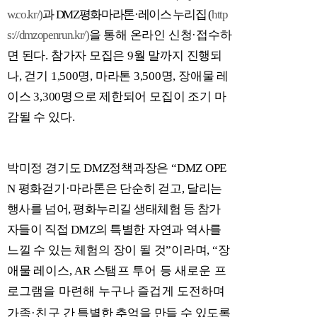
w.co.kr/)
과
DMZ
평화마라톤
·
레이스 누리집
(
http
s://dmzopenrun.kr/)
을 통해 온라인 신청
·
접수하
면 된다
.
참가자 모집은
9
월 말까지 진행되
나
,
걷기
1,500
명
,
마라톤
3,500
명
,
장애물 레
이스
3,300
명으로 제한되어 모집이 조기 마
감될 수 있다
.
박미정 경기도
DMZ
정책과장은
“DMZ OPE
N
평화걷기
·
마라톤은 단순히 걷고
,
달리는
행사를 넘어
,
평화누리길 생태체험 등 참가
자들이 직접
DMZ
의 특별
한 자연과 역사를
느낄 수 있는 체험의 장이 될 것
”
이라며
, “
장
애물 레이스
, AR
스
탬프 투어 등 새로운 프
로그램을 마련해 누구나 즐겁게 도전하며
가족
·
친구
간 특별한 추억을 만들 수 있도록