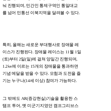
눠 진행되며
,
민간인 통제구역인 통일대교
를 넘어 민통선 이북지역을 달려볼 수 있다
.
특히
,
올해는 새로운 부대행사로 장애물 레
이스가 진행된다
.
장애물 레이스는
11
월
1
일
(
토
)
부터
2
일
(
일
)
에 걸쳐 양일간 진행되며
,
1.2
㎞
에 이르는
15
개의 장애물을 통과하면
기념 메달을 받을 수 있다
.
모험과 도전을 즐
기는 누구나
(14
세 이상
)
참여가 가능하다
.
그 밖에도
AR(
증강현실
)
기술을 활용한 스
탬프 투어
,
옛 미군기지였던 캠프그
리브스