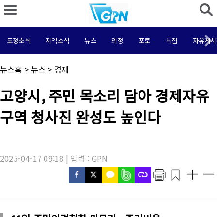
도정소식
지역소식
뉴스
의정
포토
특집
자유게시
채
뉴스홈
>
뉴스
>
경제
널
명
기
고양시, 주민 목소리 담아 경제자유
:
사
제
구역 청사진 완성도 높인다
목
:
2025-04-17 09:18 | 입력 : GPN