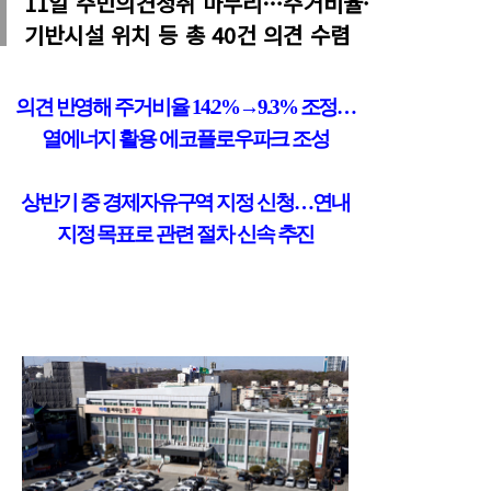
11일 주민의견청취 마무리…주거비율·
기반시설 위치 등 총 40건 의견 수렴
의견 반영해 주거비율
14.2%
→
9.3%
조정
…
열에너지 활용 에코플로우파크 조성
상반기 중 경제자유구역 지정 신청
…
연내
지정 목표로 관련 절차 신속 추진