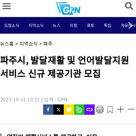
도정소식
지역소식
뉴스
의정
포토
특집
자유게시
채
뉴스홈
>
지역소식
>
파주
널
명
기
파주시, 발달재활 및 언어발달지원
:
사
제
서비스 신규 제공기관 모집
목
:
2025-10-01 10:31 | 입력 : GPN