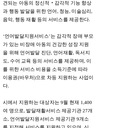
견되는 아동의 정신적
‧
감각적 기능 향상
과 행동 발달을 위한 언어
,
청능
,
미술심리
,
음악
,
행동 재활 등의 서비스를 제공한다
.
‘
언어발달지원서비스
’
는 감각적 장애 부모
가 있는 비장애 아동의 건강한 성장 지원
을 위해 언어발달 진단
,
언어재활
,
독서지
도
,
수어 교육 등의 서비스를 제공하며
,
이
를 위한 서비스 비용을 소득기준에 따라
이용권
(
바우처
)
으로 차등 지원하는 사업이
다
.
시에서 지원하는 대상자는
9
월 현재
1,400
여 명으로
,
발달재활서비스 제공기관
27
개
소
,
언어발달지원서비스 제공기관
9
개소
를 지정해 서비스를 지원하고 있으며
,
신