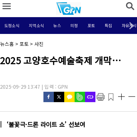
도정소식
지역소식
뉴스
의정
포토
특집
자유게시
채
뉴스홈
>
포토
>
사진
널
명
기
2025 고양호수예술축제 개막…
:
사
제
목
:
2025-09-29 13:47 | 입력 : GPN
‘불꽃극·드론 라이트 쇼’ 선보여