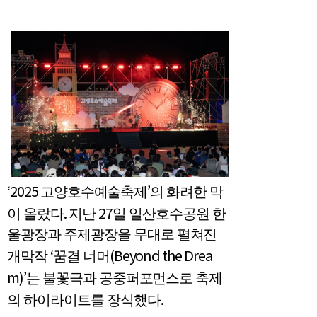
‘2025
’
고양호수예술축제
의 화려한 막
.
27
이 올랐다
지난
일 일산호수공원 한
울광장과 주제광장을 무대로 펼쳐진
‘
(Beyond the Drea
개막작
꿈결 너머
m)’
는 불꽃극과 공중퍼포먼스로 축제
.
의 하이라이트를 장식했다