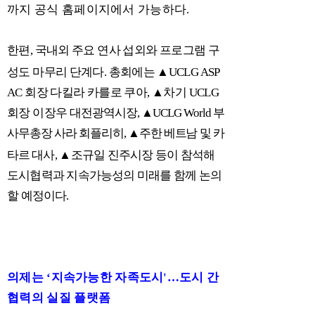
까지 공식 홈페이지에서 가능하다
.
한편
,
국내외 주요 연사 섭외와 프로그램 구
성도 마무리 단계다
.
총회에는
▲
UCLG ASP
AC
회장 다킬라 카를로 쿠아
,
▲
차기
UCLG
회장 이장우 대전
광역시장
,
▲
UCLG World
부
사무총장 사라 회플리히
,
▲
주한 베트남 및 카
타르
대사
,
▲
조규일 진주시장 등이 참석해
도시협력과 지속가능성의 미래를 함께 논의
할 예정이다
.
의제는
‘
지속가능한 자족도시
'
…
도시 간
협력의 실질 플랫폼