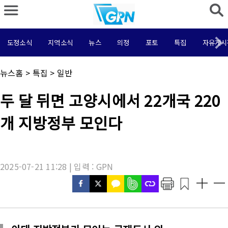
도정소식
지역소식
뉴스
의정
포토
특집
자유게시
채
뉴스홈
>
특집
>
일반
널
명
기
두 달 뒤면 고양시에서 22개국 220
:
사
제
개 지방정부 모인다
목
:
2025-07-21 11:28 | 입력 : GPN