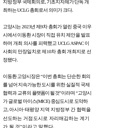
지방
정부
국제회의로
,
기초지자체가 단독 개
최하는
UCLG
총회로서 의미가 크다
.
고양시는
2023
년 제
9
차 총회가 열린 중국 이우
시에서 이동환 시장이 직접 유
치 제안을 발표
하며 개최 의사를 피력했고
UCLG ASPAC
이
사회의 만장일치로 제
10
차 총회 개최지로 선
정됐다
.
이동환 고양시장은
“
이번 총회는 단순한 회의
를 넘어 지속가능한 도시를 위
한 실질적 국제
협력과 교류의
플랫폼이 될 것
”
이라며
“
고양시
가 글로벌 마이스
(MICE)
중심도시로 도약하
고
,
아시아
·
태평양 지역 지방정부 간 협력을
선
도하는
거점도시로 자리매김하는 계기
가 될 것
”
이라고 말했다
.