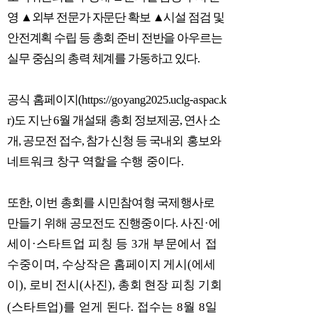
영
▲
외부 전문가 자문단 확보
▲
시설 점검 및
안전계획 수립 등 총회 준비 전반을 아우르는
실무 중심의 총력 체계를 가동하고 있다
.
공
식 홈페이지
(https://goyang2025.uclg-aspac.k
r)
도 지난
6
월 개설돼 총회 정
보
제공
,
연사 소
개
,
공모전 접수
,
참가 신청 등 국
내외 홍보와
네트워크 창구
역
할을 수행 중이다
.
또한
,
이번 총회를 시민참여형 국제행사로
만들기 위해 공모전도 진행중이다
.
사진
·
에
세이
·
스타트업
피칭 등
3
개 부문에서 접
수중이며
,
수상작은
홈페이지 게
시
(
에세
이
),
로비 전시
(
사진
),
총회 현장 피칭 기회
(
스타트업
)
를
얻게 된다
.
접수는
8
월
8
일