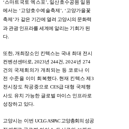
‘
스마트국토 엑스포
’,
일산
호수공원 일원
에서는
‘
고양호수예술축제
’, ‘
고양가을꽃
축제
’
가
같은
기간에 열려 고양시의 문화력
과 관광 인프라를 세계에 알리는 기회가
된
다
.
또한
,
개최장소인 킨텍스는 국내 최대 전시
컨벤션센터로
, 2023
년
244
건
,
2024
년
274
건의 국제회의가 개최되는 등 코로나 이
전 수준을 이미 회복
했다
.
현재 킨텍스 제
3
전시장도 착공중으로
CES
급 대형 국제행
사도 유치
가능한 글로벌 마이스 인프라로
성장하고 있다
.
고양시는 이번
UCLG
ASPAC
고양총회의 성공