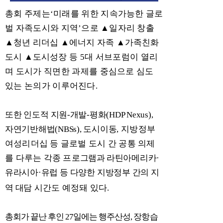
총회 주제는
‘
미래를 위한 지속가능한 글로
벌 자족도시와 지역
’
으로
▲
일자리 창출
▲
청년 리더십
▲
에너지 자족
▲
가족친화
도시
▲
도시성
장 등
5
대 서브포럼이 열리
며 도시가 직면한 과제를 중심으로 심도
있는 논의가 이루어진다
.
또한 인도적 지원
-
개발
-
평화
(HDP Nexus),
자연기반해법
(NBSs),
도시이동
,
지방정부
여성리더십 등 글로벌 도시 간 공통 의제
를 다루는 각종 프로
그램과
라틴아메리카
·
유라시아
·
유럽 등 다양한 지방정부 간의 지
역 대담
시간도 예정돼 있다
.
총회가 끝난 후인
27
일에는 행주
산성
,
장항습