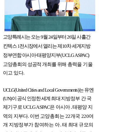
고양특례시는 오는
9
월
24
일부터
26
일 사흘간
킨텍스
1
전시장에서
열리는
제
10
차 세계지방
정부연합
아시아
·
태평양지부
(UCLG ASPAC)
고양총
회의 성공적 개최를 위해
총력을 기울
이고 있다
.
UCLG(United Cities and Local Governments)
는 유엔
(UN)
이 공식 인정한 세계 최대
지방정부 간 국
제기구로
UCLG ASPAC
은 아시아
․
태평양 지
역의 지부다
.
이번
고양총회는
22
개국
220
여
개 지방정부가 참여하는 아
․
태 최대 규모의