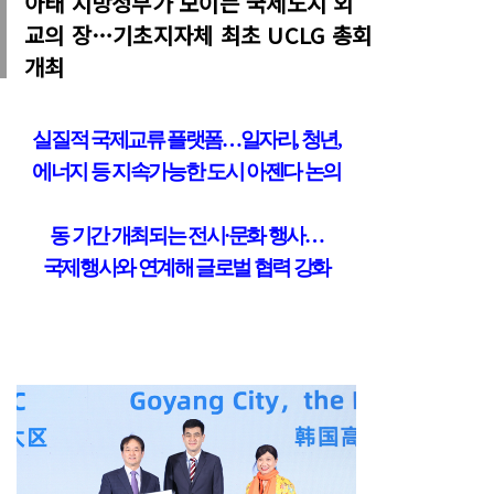
아태 지방정부가 모이는 국제도시 외
교의 장…기초지자체 최초 UCLG 총회
개최
실질적 국제교류 플랫폼
…
일자리
,
청년
,
에너지 등 지속가능한 도시 아젠다 논의
동 기간 개최되는 전시
·
문화 행사
…
국제행사와 연계해 글로벌 협력 강화