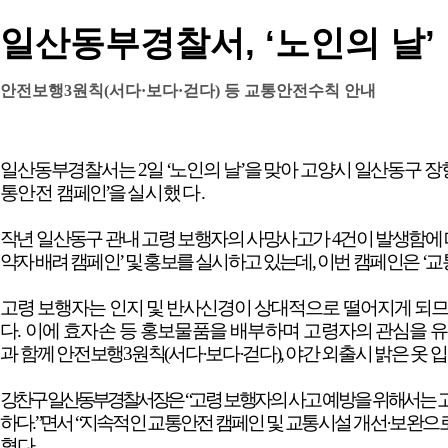
일산동부경찰서, ‘노인의 날’
안전보행3원칙(서다·보다·걷다) 등 교통안전수칙 안내
일산동부경찰서는
2
일
‘
노인의 날
’
을 맞아 고양시 일산동구 
통안전 캠
페인
’
을
실
시
했
다
.
작년 일산동구 관내 고령 보행자의 사망사고가
4
건이 발생함에
약자 배려 캠페인
’
및 홍보를
실
시하고 있는데
,
이
번 캠페인은
‘
교
고령 보행자는 인지 및 반사신경이 상대적으로 떨어지게 되므
다
.
이에 효자손 등 홍보물품을 배부하며 고
령자의 관심을 
과
함께 안전보행
3
원칙
(
서다
·
보다
·
걷다
),
야간 외출시 밝은 옷 
강찬구 일산동부경찰서장은
“
고령 보행자의 사고 예방을 위해서는 
하다
.”
면서
“
지속적인 교통안전 캠페인
및 교통시설 개선
·
보완
으
혔다
.