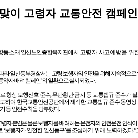
 맞이 고령자 교통안전 캠페인
장항동
소재
일산노인종합복지관
에서
고령자 사고예방을 위
 따라 일산동부경찰서
는
고령 보행자의 안전을 위해 지속적으로
‘
통약자 배려 캠페인
’
의 일환으로 실시되었다
.
로 항상 보행신호 준수
,
무단횡단 금지 등 교통법규 준수가 
유도하여 한국교통안전공단에서 제작한 교통법규 준수 동영상
입기 등 안전수칙을 당부했
다
.
고령자 본인은 물론
보행자를
배려하는 운전자의 안전운전 인식이
로
‘
보행자가 안전한 일산동구
’
를 조성하기
위해 노력하겠다
.”