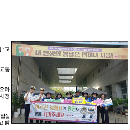
한
‘
교
교통
필요하
 시청
 절실
고 밝